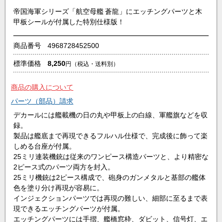
帝国海軍シリーズ「航空母艦 蒼龍」にエッチングパーツと木
甲板シールが付属した特別仕様版！
商品番号
4968728452500
標準価格
8,250
円
（税込・送料別）
商品の購入について
パーツ（部品）請求
デカールには艦載機の日の丸や甲板上の白線、軍艦旗などを収
録。
製品は艦底まで再現できるフルハル仕様で、完成後に飾って楽
しめる台座が付属。
25ミリ連装機銃は従来のワンピース構造パーツと、より精密な
2ピース式のパーツ両方を封入。
25ミリ機銃は2ピース構成で、砲身のガンメタルと基部の艦体
色を塗り分け再現が容易に。
インジェクションパーツでは再現の難しい、細部に至るまで表
現できるエッチングパーツが付属。
エッチングパーツには手摺、艦橋窓枠、ダビット、信号灯、エ