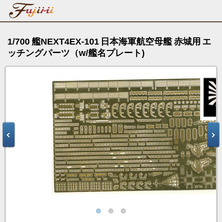
1/700 艦NEXT4EX-101 日本海軍航空母艦 赤城用 エ
ッチングパーツ（w/艦名プレート)