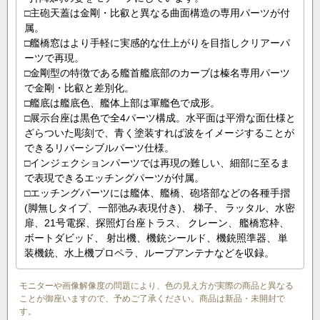
□主砲天蓋は金剛・比叡と異なる曲面構造の専用パーツが付
属。
□艦橋窓はより手軽に実感的な仕上がりを目指しクリアーパ
ーツで再現。
□金剛型の特徴である艦首艦底部のカーブは榛名専用パーツ
で金剛・比叡と差別化。
□艦底は艦底色、艦体上部は軍艦色で成形。
□展示台座は黒色で全4パーツ構成。水平面は平滑な面仕様と
ざらついた彫刻で、青く塗装すれば波をイメージすることが
できるリバーシブルパーツ仕様。
□インジェクションパーツでは再現の難しい、細部に至るま
で表現できるエッチングパーツが付属。
□エッチングパーツには艦体、艦橋、砲塔部などの各種手摺
(脚無しタイプ、一部弛み表現付き)、 梯子、 ラッタル、水密
扉、21号電探、探照灯台座トラス、 クレーン、 艦橋窓枠、
ボートダビッド、 射出機、機銃シールド、機銃照準器、 単
装機銃、水上機プロペラ、ループアンテナなどを収録。
モニターや画像解像度の問題により、色の見え方が実際の商品と異なる
ことが御座いますので、予めご了承ください。商品は新品・未開封で
す。