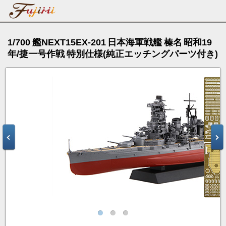
1/700 艦NEXT15EX-201 日本海軍戦艦 榛名 昭和19
年/捷一号作戦 特別仕様(純正エッチングパーツ付き)