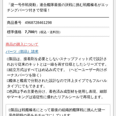
「捷一号作戦発動」連合艦隊最後の決戦に挑む戦艦榛名がエッ
チングパーツ付きで登場！
商品番号
4968728461298
標準価格
7,700
円
（税込・送料別）
商品の購入について
パーツ（部品）請求
□製品は、接着剤を必要としないスナップフィット式で設計さ
れおり従来のキットとは一線を画す仕様としたシリーズです。
□組立方式はすべてはめ込み式です。（ヘビーユーザー向けボ
ーナスパーツを除く）
□艦体と艦底で分割された設計なので洋上タイプでもフルハル
タイプにでもできます。
□色調は予め主要色分け、着色済み成型材を使用し表現、細部
やマーキングは追従性に優れたリアルシールで再現します。
□製品は戦艦榛名にとって最後の組織的艦隊戦に挑んだ捷一
号作戦時の姿をモチーフにしています。