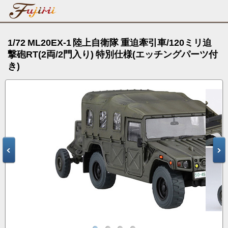
1/72 ML20EX-1 陸上自衛隊 重迫牽引車/120ミリ迫
撃砲RT(2両/2門入り) 特別仕様(エッチングパーツ付
き)