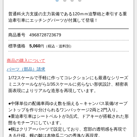
普通科火力支援の主力装備である120ｍｍ迫撃砲と牽引する重
迫牽引車にエッチングパーツが付属して登場！
商品番号
4968728723679
標準価格
5,060
円
（税込・送料別）
商品の購入について
パーツ（部品）請求
1/72スケールで手軽に作ってコレクションにも最適なシリーズ
ミニスケールながら1/35スケールに劣らない形状設計、精密表
面表現によりリアルな造形を再現しています。
●中隊単位の配備車両ゆえ数を揃える～キャンバス装備/オープ
ントップを作り分けられるワンパッケージ2両と2門入り。
●重迫牽引車はシートベルトが3点式、ドアキーが搭載された形
態をモチーフにしています。
●幌はクリアーパーツで設定しており、窓部の透明感を再現で
きる仕様。幌の皺は本物瓜二つの秀逸な再現度。