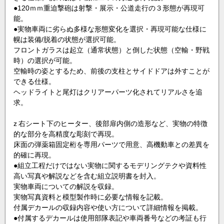
●120ｍｍ重迫撃砲は射撃・展示・公道走行の３形態が再現可
能。
●実物車両に劣らぬ多様な形態変化を選択・再現可能な仕様に
幌は装備/脱着の状態が選択可能。
フロントガラスは起立（通常状態）と倒した状態（空輸・野戦
時）の選択が可能。
空輸時の姿とするため、前後の支柱とサイドドアは外すことが
できる仕様。
ヘッドライトと尾灯はクリアーパーツ化されてリアルさを追
求。
z 右シート下のヒーター、後部扉内側の造形など、実物の特徴
的な部分を高精度な彫刻で再現。
床面の弾薬箱固定桁を専用パーツで用意、高機動車との差異を
的確に再現。
●組立工程だけではない実物に関するモデリングテクや資料性
高い写真や解説などを含む組立説明書を封入。
実物車両についての解説を収録。
実物写真資料と模型製作時に必要な情報を記載。
付属デカールの収録内容や使い方について詳細情報を掲載。
●付属するデカールは使用部隊表記や車両番号などの考証も行