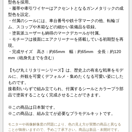
型色を採用。
・履帯や牽引ワイヤーはアクセントとなるガンメタリックの成
型色を設定。
・付属のシールには、車台番号や鉄十字マークの他、転輪ゴ
ム、スコップや木箱などの細かい装備品を収録。
・塗装派ユーザーも納得のマークデカールが付属。
・モチーフは後面にエアクリーナーを搭載している初期型を再
現。
・完成サイズ 高さ：約65mm 幅：約65mm 全長：約120
mm（砲身先までを含む）
【ちび丸ミリタリーシリーズ】は、歴史上の有名な戦車をモデ
ルに、外観を可愛くデフォルメ・集めたくなる可愛い姿にした
ものです。
接着剤いらずで組み立てられ、付属するシールとカラープラ部
品で塗装することなく完成させることができます。
※この商品は日本製です。
※この商品は、組み立てが必要なプラモデルキットです。
モニターや画像解像度の問題により、色の見え方が実際の商品と異なる
ことが御座いますので、予めご了承下さい。商品は新品・未開封です。