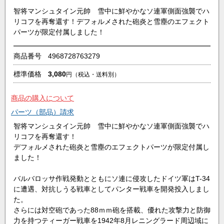
智将マンシュタイン元帥 雪中に鮮やかなソ連軍側面強襲でハ
リコフを再奪還す！デフォルメされた砲炎と雪塵のエフェクト
パーツが限定付属しました！
商品番号
4968728763279
標準価格
3,080
円
（税込・送料別）
商品の購入について
パーツ（部品）請求
智将マンシュタイン元帥 雪中に鮮やかなソ連軍側面強襲でハ
リコフを再奪還す！
デフォルメされた砲炎と雪塵のエフェクトパーツが限定付属し
ました！
バルバロッサ作戦発動とともにソ連に侵攻したドイツ軍はT-34
に遭遇、対抗しうる戦車としてパンター戦車を開発投入しまし
た。
さらには対空砲であった88ｍｍ砲を搭載、優れた攻撃力と防御
力を持つティーガー戦車を1942年8月レニングラード周辺域に