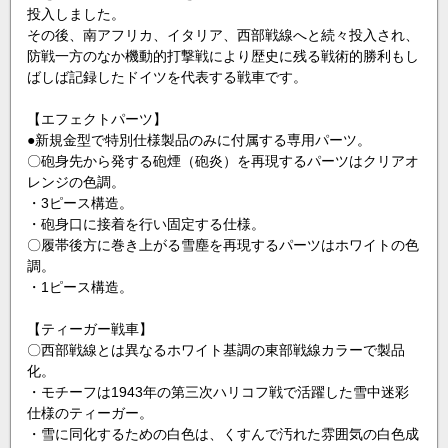
投入しました。
その後、南アフリカ、イタリア、西部戦線へと続々投入され、
防戦一方のなか機動的打撃戦により歴史に残る戦術的勝利もし
ばしば記録したドイツを代表する戦車です。
【エフェクトパーツ】
●新規金型で特別仕様製品のみに付属する専用パーツ。
〇砲身先から発する砲煙（砲炎）を再現するパーツはクリアオ
レンジの色調。
・3ピース構造。
・砲身口に接着を行い固定する仕様。
〇履帯後方に巻き上がる雪塵を再現するパーツはホワイトの色
調。
・1ピース構造。
【ティーガー戦車】
〇西部戦線とは異なるホワイト基調の東部戦線カラーで製品
化。
・モチーフは1943年の第三次ハリコフ戦で活躍した雪中迷彩
仕様のティーガー。
・雪に同化するための白色は、くすんで汚れた雰囲気の白色成