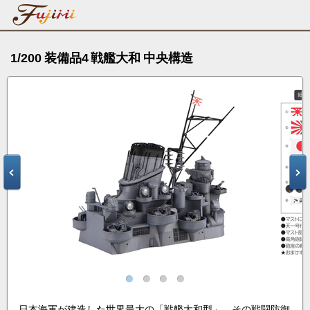
1/200 装備品4 戦艦大和 中央構造
日本海軍が建造した世界最大の「戦艦大和型」。その戦闘防御