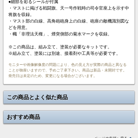
●細部を彩るシールが付属
・マストに掲げる戦闘旗、天一号作戦時の司令官座上を示す中
将旗を収録。
・マスト部の白線、高角砲砲身上の白線、砲座の敵機識別図な
どを用意。
・幟「非理法天権」、煙突側部の菊水マークを収録。
※この商品は、組み立て、塗装が必要なキットです。
※組み立て、塗装には別途、接着剤や工具等が必要です。
モニターや画像解像度の問題により、色の見え方が実際の商品と異なる
ことが御座いますので、予めご了承下さい。商品は新品・未開封です。
発売日は未定のため、変更になる場合がございます。
この商品とよく似た商品
おすすめ商品