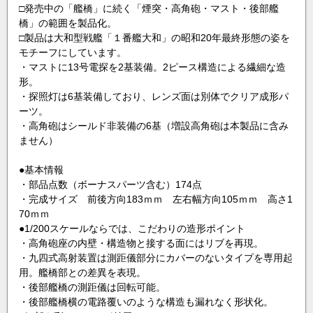
□発売中の「艦橋」に続く「煙突・高角砲・マスト・後部艦
橋」の範囲を製品化。
□製品は大和型戦艦「１番艦大和」の昭和20年最終形態の姿を
モチーフにしています。
・マストに13号電探を2基装備。2ピース構造による繊細な造
形。
・探照灯は6基装備しており、レンズ面は別体でクリア成形パ
ーツ。
・高角砲はシールド非装備の6基（増設高角砲は本製品に含み
ません）
●基本情報
・部品点数（ボーナスパーツ含む）174点
・完成サイズ 前後方向183ｍｍ 左右幅方向105ｍｍ 高さ1
70ｍｍ
●1/200スケールならでは、こだわりの造形ポイント
・高角砲座の内壁・構造物と接する面にはリブを再現。
・九四式高射装置は測距儀部分にカバーのないタイプを専用起
用。艦橋部との差異を表現。
・後部艦橋の測距儀は回転可能。
・後部艦橋横の電路覆いのような構造も漏れなく形状化。