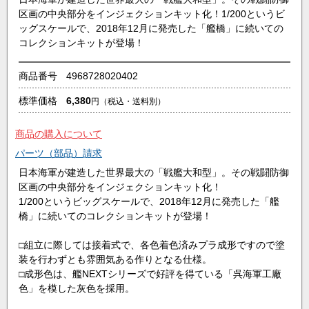
区画の中央部分をインジェクションキット化！1/200というビ
ッグスケールで、2018年12月に発売した「艦橋」に続いての
コレクションキットが登場！
商品番号
4968728020402
標準価格
6,380
円
（税込・送料別）
商品の購入について
パーツ（部品）請求
日本海軍が建造した世界最大の「戦艦大和型」。その戦闘防御
区画の中央部分をインジェクションキット化！
1/200というビッグスケールで、2018年12月に発売した「艦
橋」に続いてのコレクションキットが登場！
□組立に際しては接着式で、各色着色済みプラ成形ですので塗
装を行わずとも雰囲気ある作りとなる仕様。
□成形色は、艦NEXTシリーズで好評を得ている「呉海軍工廠
色」を模した灰色を採用。