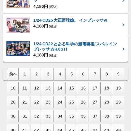
ツ
4,180円
(税込)
1/24 CD25 大正野球娘。 インプレッサVI
4,180円
(税込)
1/24 CD22 とある科学の超電磁砲/スバル イン
プレッサ WRX STI
4,180円
(税込)
前へ
1
2
3
4
5
6
7
8
9
10
11
12
13
14
15
16
17
18
19
20
21
22
23
24
25
26
27
28
29
30
31
32
33
34
35
36
37
38
39
40
41
42
43
44
45
46
47
48
49