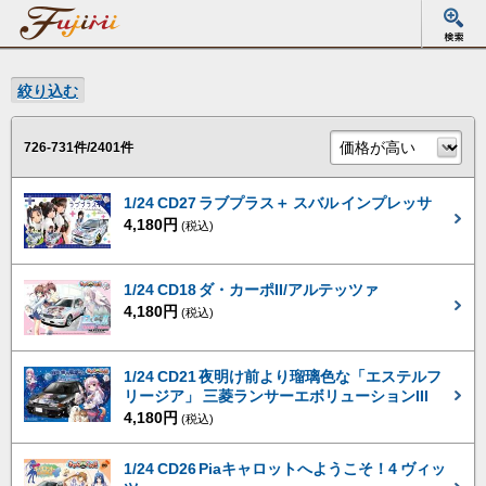
絞り込む
726-731件/2401件
1/24 CD27 ラブプラス＋ スバル インプレッサ
4,180円
(税込)
1/24 CD18 ダ・カーポII/アルテッツァ
4,180円
(税込)
1/24 CD21 夜明け前より瑠璃色な「エステルフ
リージア」 三菱ランサーエボリューションIII
4,180円
(税込)
1/24 CD26 Piaキャロットへようこそ！4 ヴィッ