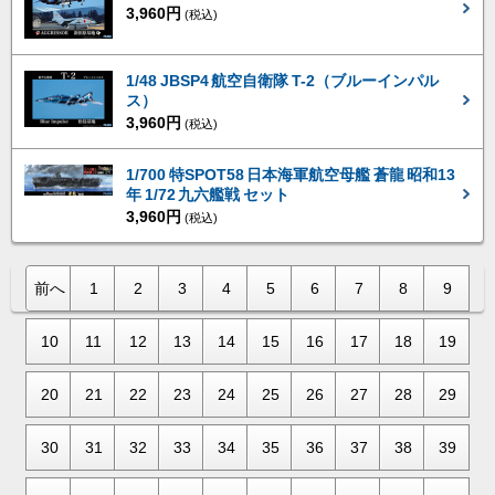
3,960円
(税込)
1/48 JBSP4 航空自衛隊 T-2（ブルーインパル
ス）
3,960円
(税込)
1/700 特SPOT58 日本海軍航空母艦 蒼龍 昭和13
年 1/72 九六艦戦 セット
3,960円
(税込)
前へ
1
2
3
4
5
6
7
8
9
10
11
12
13
14
15
16
17
18
19
20
21
22
23
24
25
26
27
28
29
30
31
32
33
34
35
36
37
38
39