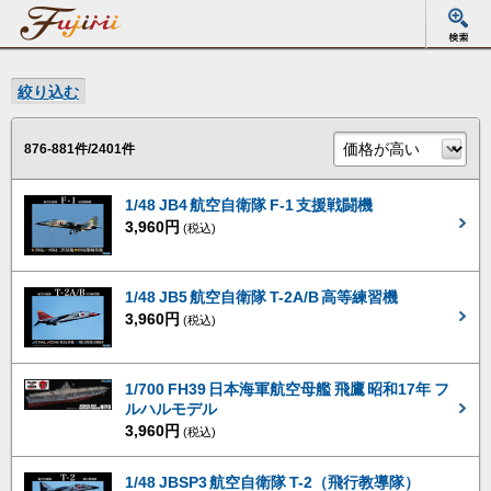
絞り込む
876-881件/2401件
1/48 JB4 航空自衛隊 F-1 支援戦闘機
3,960円
(税込)
1/48 JB5 航空自衛隊 T-2A/B 高等練習機
3,960円
(税込)
1/700 FH39 日本海軍航空母艦 飛鷹 昭和17年 フ
ルハルモデル
3,960円
(税込)
1/48 JBSP3 航空自衛隊 T-2（飛行教導隊）