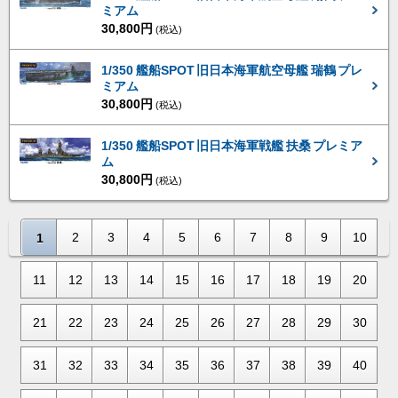
ミアム
30,800円
(税込)
1/350 艦船SPOT 旧日本海軍航空母艦 瑞鶴 プレ
ミアム
30,800円
(税込)
1/350 艦船SPOT 旧日本海軍戦艦 扶桑 プレミア
ム
30,800円
(税込)
2
3
4
5
6
7
8
9
10
1
11
12
13
14
15
16
17
18
19
20
21
22
23
24
25
26
27
28
29
30
31
32
33
34
35
36
37
38
39
40