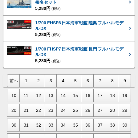
榛名セット
5,280円
(税込)
1/700 FHSP8 日本海軍戦艦 陸奥 フルハルモデ
ル DX
5,280円
(税込)
1/700 FHSP7 日本海軍戦艦 長門 フルハルモデ
ル DX
5,280円
(税込)
前へ
1
2
3
4
5
6
7
8
9
10
11
12
13
14
15
16
17
18
19
20
21
22
23
24
25
26
27
28
29
30
31
32
33
34
35
36
37
38
39