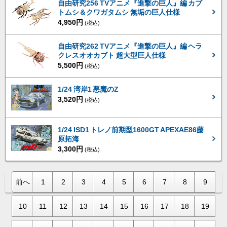
自由研究256 TVアニメ『進撃の巨人』編 カブ
トムシ＆クワガタムシ 無垢の巨人仕様
4,950円
(税込)
自由研究262 TVアニメ『進撃の巨人』編 ヘラ
クレスオオカブト 超大型巨人仕様
5,500円
(税込)
1/24 湾岸1 悪魔のZ
3,520円
(税込)
1/24 ISD1 トレノ前期型1600GT APEXAE86藤
原拓海
3,300円
(税込)
前へ
1
2
3
4
5
6
7
8
9
10
11
12
13
14
15
16
17
18
19