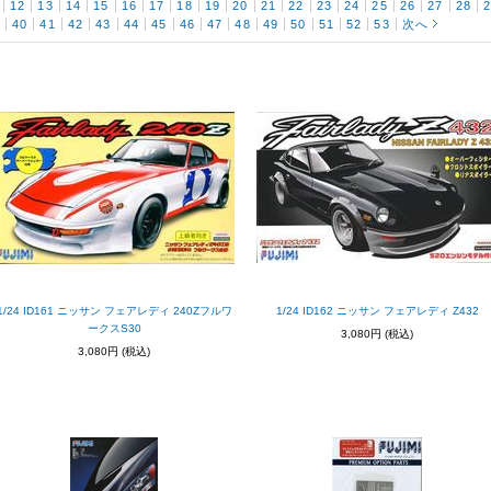
12
13
14
15
16
17
18
19
20
21
22
23
24
25
26
27
28
9
40
41
42
43
44
45
46
47
48
49
50
51
52
53
次へ
1/24 ID161 ニッサン フェアレディ 240Zフルワ
1/24 ID162 ニッサン フェアレディ Z432
ークスS30
3,080円
(税込)
3,080円
(税込)