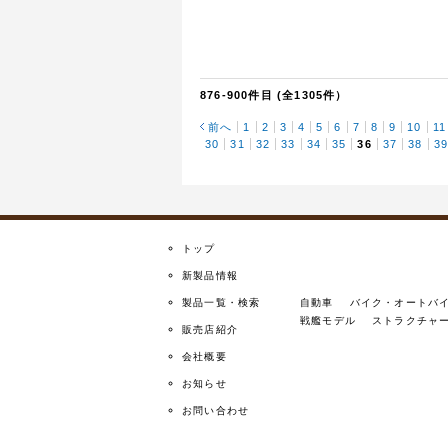
876-900件目 (全1305件）
前へ
1
2
3
4
5
6
7
8
9
10
11
30
31
32
33
34
35
36
37
38
3
トップ
新製品情報
製品一覧・検索
自動車
バイク・オートバ
戦艦モデル
ストラクチャ
販売店紹介
会社概要
お知らせ
お問い合わせ