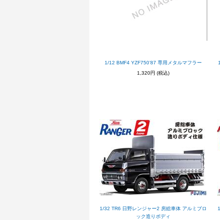
1/12 BMF4 YZF750’87 専用メタルマフラー
1,320円
(税込)
1/32 TR6 日野レンジャー2 房総車体 アルミブロ
ック造りボディ