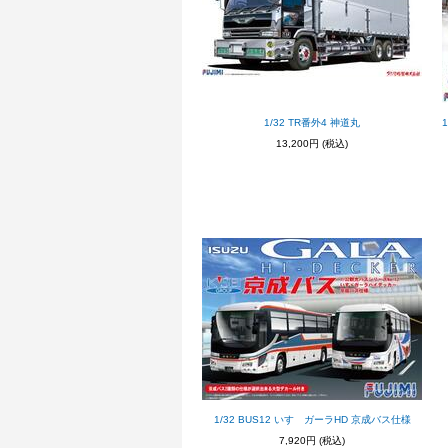
1/32 TR番外4 神道丸
13,200円
(税込)
1/32 BUS12 いすゞガーラHD 京成バス仕様
7,920円
(税込)