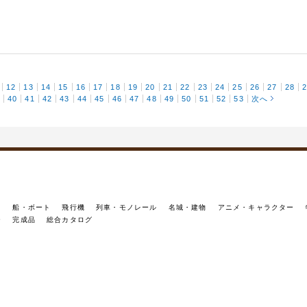
12
13
14
15
16
17
18
19
20
21
22
23
24
25
26
27
28
9
40
41
42
43
44
45
46
47
48
49
50
51
52
53
次へ
イ
船・ボート
飛行機
列車・モノレール
名城・建物
アニメ・キャラクター
ー
完成品
総合カタログ