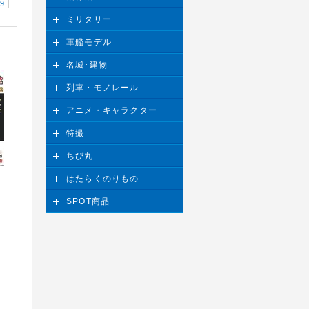
29
ミリタリー
軍艦モデル
名城･建物
列車・モノレール
アニメ・キャラクター
特撮
ちび丸
はたらくのりもの
SPOT商品