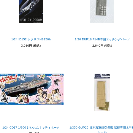
1/24 ID152 レクサスHS250h
1/20 DUP16 F14B専用エッチングパーツ
3,080円
(税込)
2,640円
(税込)
1/24 CD17 1/700 けいおん！キティホーク
1/350 GUP26 日本海軍航空母艦 瑞鶴専用木甲
シール