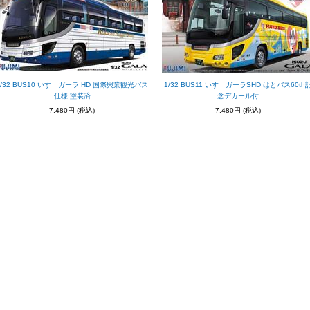
1/32 BUS10 いすゞガーラ HD 国際興業観光バス
1/32 BUS11 いすゞガーラSHD はとバス60th
仕様 塗装済
念デカール付
7,480円
(税込)
7,480円
(税込)