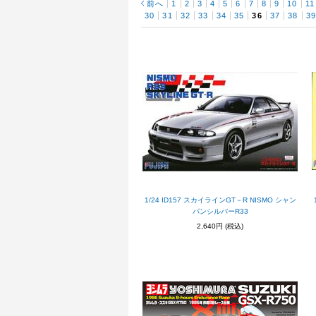
前へ
1
2
3
4
5
6
7
8
9
10
11
30
31
32
33
34
35
36
37
38
3
1/24 ID157 スカイラインGT－R NISMO シャン
パンシルバーR33
2,640円
(税込)