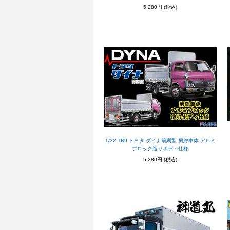
5,280円
(税込)
1/32 TR9 トヨタ ダイナ前期型 房総車体 アルミ
ブロック造りボディ仕様
5,280円
(税込)