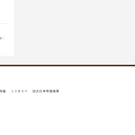
29
特撮
ミリタリー
旧大日本帝国海軍