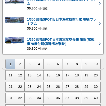
ム
30,800円
(税込)
1/350 艦船SPOT 旧日本海軍航空母艦 瑞鶴 プレ
ミアム
30,800円
(税込)
1/350 艦船SPOT 日本海軍航空母艦 加賀 (艦載
機75機付属/真珠湾攻撃時）
30,800円
(税込)
2
3
4
5
6
7
8
9
10
1
11
12
13
14
15
16
17
18
19
20
21
22
23
24
25
26
27
28
29
30
31
32
33
34
35
36
37
38
39
40