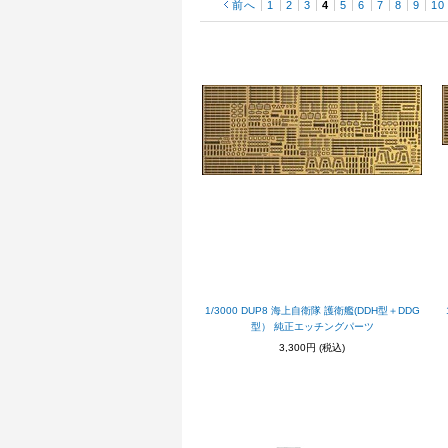
前へ
1
2
3
4
5
6
7
8
9
10
1/3000 DUP8 海上自衛隊 護衛艦(DDH型＋DDG
型） 純正エッチングパーツ
3,300円
(税込)