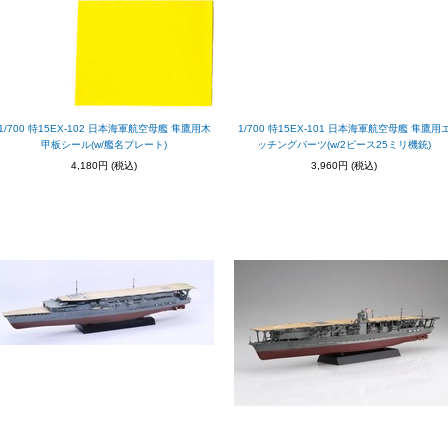
1/700 特15EX-102 日本海軍航空母艦 隼鷹用木
1/700 特15EX-101 日本海軍航空母艦 隼鷹用
甲板シール(w/艦名プレート)
ッチングパーツ(w/2ピース25ミリ機銃)
4,180円
(税込)
3,960円
(税込)