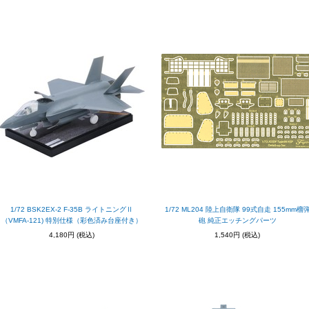
1/72 BSK2EX-2 F-35B ライトニングⅡ
1/72 ML204 陸上自衛隊 99式自走 155mm榴
（VMFA-121) 特別仕様（彩色済み台座付き）
砲 純正エッチングパーツ
4,180円
(税込)
1,540円
(税込)