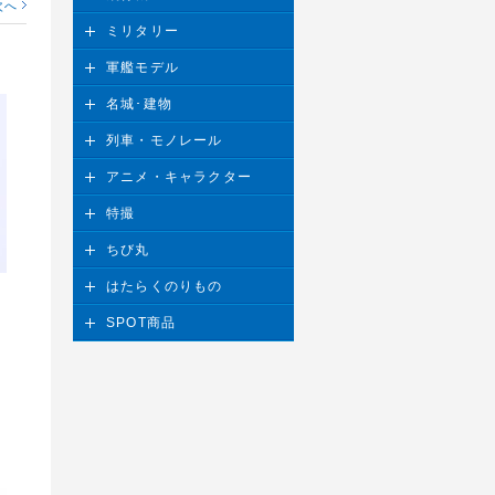
次へ
ミリタリー
軍艦モデル
名城･建物
列車・モノレール
アニメ・キャラクター
特撮
ちび丸
はたらくのりもの
SPOT商品