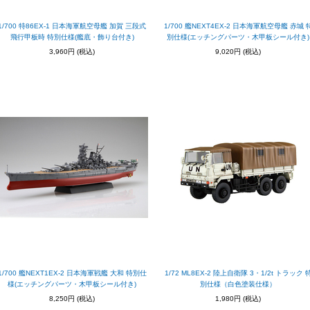
1/700 特86EX-1 日本海軍航空母艦 加賀 三段式
1/700 艦NEXT4EX-2 日本海軍航空母艦 赤城 
飛行甲板時 特別仕様(艦底・飾り台付き)
別仕様(エッチングパーツ・木甲板シール付き)
3,960円
(税込)
9,020円
(税込)
1/700 艦NEXT1EX-2 日本海軍戦艦 大和 特別仕
1/72 ML8EX-2 陸上自衛隊 3・1/2t トラック 
様(エッチングパーツ・木甲板シール付き)
別仕様（白色塗装仕様）
8,250円
(税込)
1,980円
(税込)