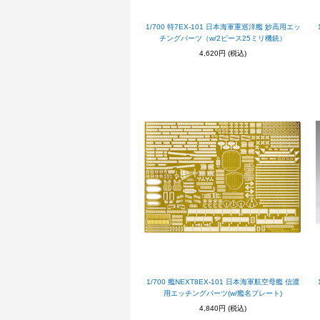
1/700 特7EX-101 日本海軍重巡洋艦 妙高用エッ
チングパーツ（w/2ピース25ミリ機銃）
4,620円
(税込)
1/700 艦NEXT8EX-101 日本海軍航空母艦 信濃
用エッチングパーツ(w/艦名プレート)
4,840円
(税込)