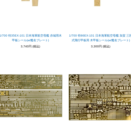
1/700 特35EX-101 日本海軍航空母艦 赤城用木
1/700 特86EX-101 日本海軍航空母艦 加賀 三
甲板シール(w/艦名プレート)
式飛行甲板用 木甲板シール(w/艦名プレート)
3,740円
(税込)
3,300円
(税込)