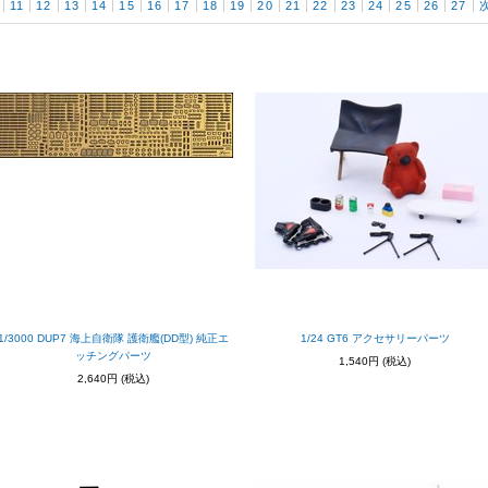
11
12
13
14
15
16
17
18
19
20
21
22
23
24
25
26
27
1/3000 DUP7 海上自衛隊 護衛艦(DD型) 純正エ
1/24 GT6 アクセサリーパーツ
ッチングパーツ
1,540円
(税込)
2,640円
(税込)