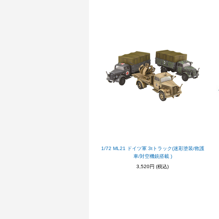
1/72 ML21 ドイツ軍 3tトラック(迷彩塗装/救護
車/対空機銃搭載 )
3,520円
(税込)