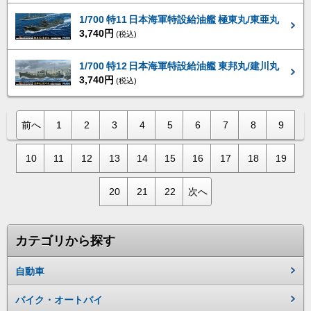
1/700 特11 日本海軍特設給油艦 極東丸/東亜丸
3,740円
(税込)
1/700 特12 日本海軍特設給油艦 東邦丸/建川丸
3,740円
(税込)
前へ
1
2
3
4
5
6
7
8
9
10
11
12
13
14
15
16
17
18
19
20
21
22
次へ
カテゴリから探す
自動車
バイク・オートバイ