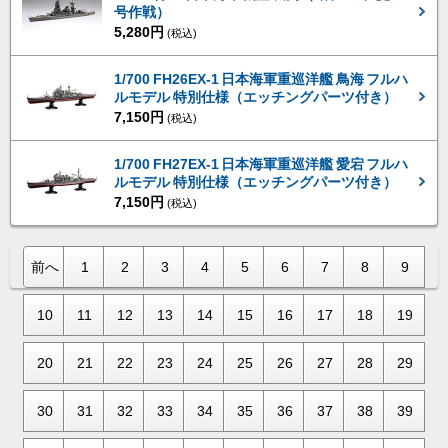
号作戦）
5,280円
(税込)
1/700 FH26EX-1 日本海軍重巡洋艦 鳥海 フルハ
ルモデル 特別仕様（エッチングパーツ付き）
7,150円
(税込)
1/700 FH27EX-1 日本海軍重巡洋艦 愛宕 フルハ
ルモデル 特別仕様（エッチングパーツ付き）
7,150円
(税込)
前へ
1
2
3
4
5
6
7
8
9
10
11
12
13
14
15
16
17
18
19
20
21
22
23
24
25
26
27
28
29
30
31
32
33
34
35
36
37
38
39