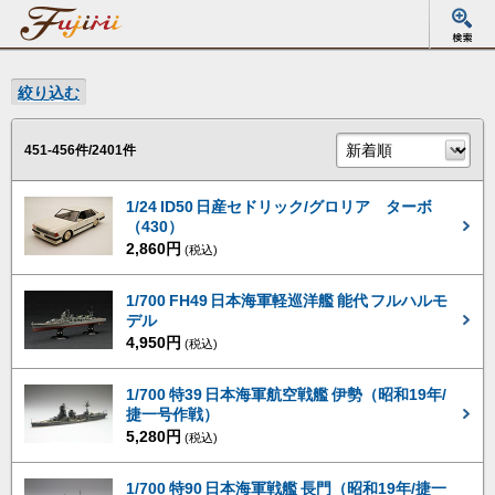
絞り込む
451-456件/2401件
1/24 ID50 日産セドリック/グロリア ターボ
（430）
2,860円
(税込)
1/700 FH49 日本海軍軽巡洋艦 能代 フルハルモ
デル
4,950円
(税込)
1/700 特39 日本海軍航空戦艦 伊勢（昭和19年/
捷一号作戦）
5,280円
(税込)
1/700 特90 日本海軍戦艦 長門（昭和19年/捷一