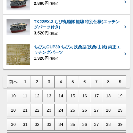
2,860円
(税込)
TK22EX-3 ちび丸艦隊 龍驤 特別仕様(エッチン
グパーツ付き)
3,520円
(税込)
ちび丸GUP30 ちび丸 扶桑型(扶桑/山城) 純正エ
ッチングパーツ
1,320円
(税込)
前へ
1
2
3
4
5
6
7
8
9
10
11
12
13
14
15
16
17
18
19
20
21
22
23
24
25
26
27
28
29
30
31
32
33
34
35
36
37
38
39