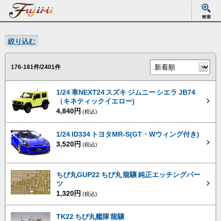
絞り込む
176-181件/2401件
1/24 車NEXT24 スズキ ジムニー シエラ JB74
（キネティックイエロー)
4,840円
(税込)
1/24 ID334 トヨタMR-S(GT・Wウィング付き)
3,520円
(税込)
ちび丸GUP22 ちび丸 龍驤 純正エッチングパー
ツ
1,320円
(税込)
TK22 ちび丸艦隊 龍驤