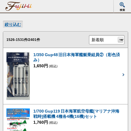
絞り込む
1526-1531件/2401件
1/350 Gup48 旧日本海軍艦艇乗組員②（彩色済
み）
1,650円
(税込)
1/700 Gup119 日本海軍航空母艦[マリアナ沖海
戦時]搭載機 4種各4機(16機)セット
1,760円
(税込)