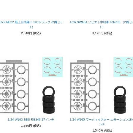
1/72 ML22 陸上自衛隊 3 1/2tトラック (2両セッ
1/76 SWA34 ソビエト中戦車 T-34/85 （2両セ
ト)
ト）
2,640円
(税込)
3,190円
(税込)
1/24 W103 BBS RG346 17インチ
1/24 W105 ワークマイスター エモーション18
ンチ
1,650円
(税込)
1,540円
(税込)