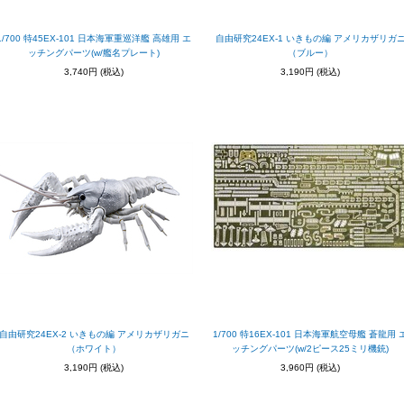
1/700 特45EX-101 日本海軍重巡洋艦 高雄用 エ
自由研究24EX-1 いきもの編 アメリカザリガ
ッチングパーツ(w/艦名プレート)
（ブルー）
3,740円
(税込)
3,190円
(税込)
自由研究24EX-2 いきもの編 アメリカザリガニ
1/700 特16EX-101 日本海軍航空母艦 蒼龍用 
（ホワイト）
ッチングパーツ(w/2ピース25ミリ機銃)
3,190円
(税込)
3,960円
(税込)