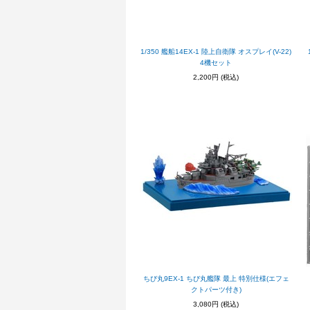
1/350 艦船14EX-1 陸上自衛隊 オスプレイ(V-22)
4機セット
2,200円
(税込)
ちび丸9EX-1 ちび丸艦隊 最上 特別仕様(エフェ
クトパーツ付き)
3,080円
(税込)