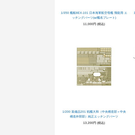
1/350 艦船8EX-101 日本海軍航空母艦 飛龍用 エ
ッチングパーツ(w/艦名プレート)
11,000円
(税込)
1/200 装備品201 戦艦大和（中央構造部＋中央
構造外郭部）純正エッチングパーツ
13,200円
(税込)