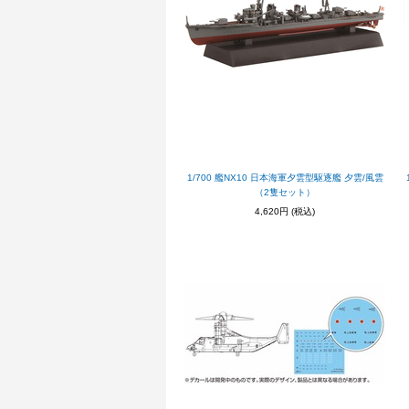
1/700 艦NX10 日本海軍夕雲型駆逐艦 夕雲/風雲
（2隻セット）
4,620円
(税込)