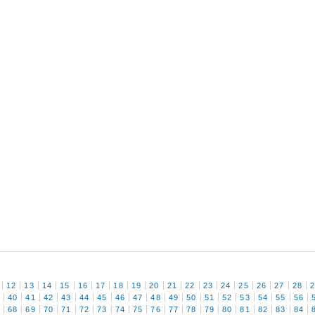
12
13
14
15
16
17
18
19
20
21
22
23
24
25
26
27
28
9
40
41
42
43
44
45
46
47
48
49
50
51
52
53
54
55
56
7
68
69
70
71
72
73
74
75
76
77
78
79
80
81
82
83
84