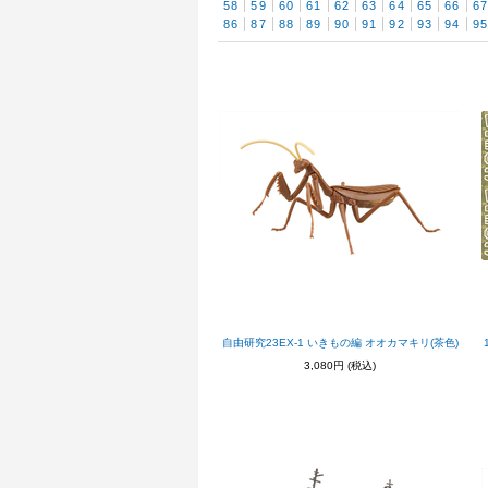
58
59
60
61
62
63
64
65
66
6
86
87
88
89
90
91
92
93
94
9
自由研究23EX-1 いきもの編 オオカマキリ(茶色)
3,080円
(税込)