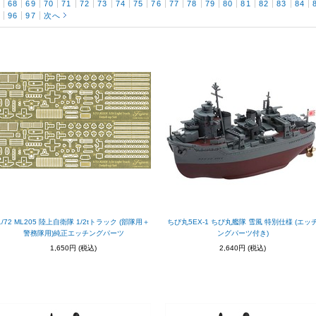
7
68
69
70
71
72
73
74
75
76
77
78
79
80
81
82
83
84
5
96
97
次へ
1/72 ML205 陸上自衛隊 1/2tトラック (部隊用＋
ちび丸5EX-1 ちび丸艦隊 雪風 特別仕様 (エッ
警務隊用)純正エッチングパーツ
ングパーツ付き)
1,650円
(税込)
2,640円
(税込)