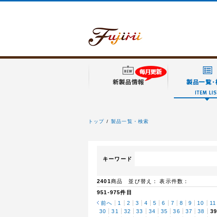
トップ
製品一覧・検索
フジミ模型
キーワード
2401
商品 並び替え：
表示件数：
951-975件目
前へ
1
2
3
4
5
6
7
8
9
10
11
30
31
32
33
34
35
36
37
38
3