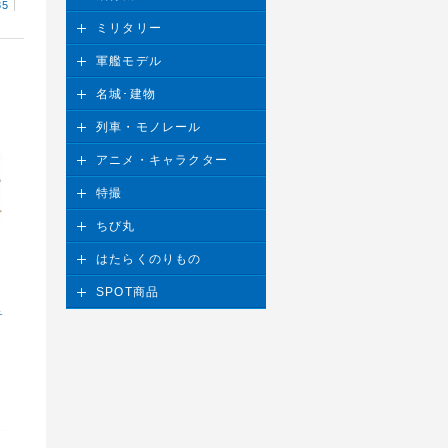
85
ミリタリー
軍艦モデル
名城･建物
列車・モノレール
アニメ・キャラクター
特撮
ちび丸
はたらくのりもの
SPOT商品
チ