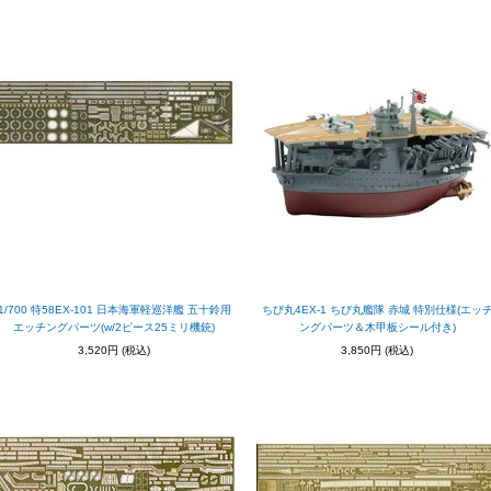
1/700 特58EX-101 日本海軍軽巡洋艦 五十鈴用
ちび丸4EX-1 ちび丸艦隊 赤城 特別仕様(エッ
エッチングパーツ(w/2ピース25ミリ機銃)
ングパーツ＆木甲板シール付き)
3,520円
(税込)
3,850円
(税込)