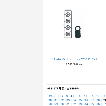
1/24 W20 ボルクレーシング TE37 17インチ
1,540円
(税込)
951-975件目 (全2401件）
前へ
1
2
3
4
5
6
7
8
9
10
11
30
31
32
33
34
35
36
37
38
3
58
59
60
61
62
63
64
65
66
6