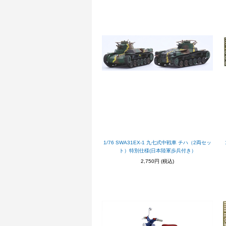
1/76 SWA31EX-1 九七式中戦車 チハ（2両セッ
ト）特別仕様(日本陸軍歩兵付き）
2,750円
(税込)