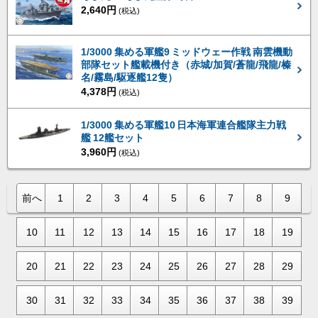
2,640円
(税込)
1/3000 集める軍艦9 ミッドウェー作戦 南雲機動
部隊セット艦載機付き（赤城/加賀/蒼龍/飛龍/榛
名/霧島/駆逐艦12隻）
4,378円
(税込)
1/3000 集める軍艦10 日本海軍連合艦隊主力戦
艦 12艦セット
3,960円
(税込)
前へ
1
2
3
4
5
6
7
8
9
10
11
12
13
14
15
16
17
18
19
20
21
22
23
24
25
26
27
28
29
30
31
32
33
34
35
36
37
38
39