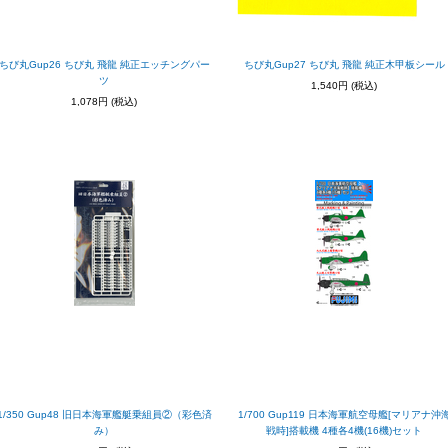
ちび丸Gup26 ちび丸 飛龍 純正エッチングパー
ちび丸Gup27 ちび丸 飛龍 純正木甲板シール
ツ
1,540円
(税込)
1,078円
(税込)
1/350 Gup48 旧日本海軍艦艇乗組員②（彩色済
1/700 Gup119 日本海軍航空母艦[マリアナ沖
み）
戦時]搭載機 4種各4機(16機)セット