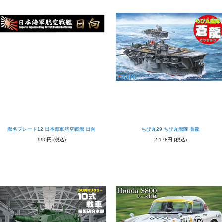
艦名プレート12 日本海軍航空戦艦 日向
ちび丸29 ちび丸艦隊 蒼龍
990円
(税込)
2,178円
(税込)