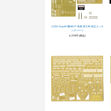
1/350 Gup49 艦NEXT 島風 竣工時 純正エッチ
ングパーツ
4,378円
(税込)