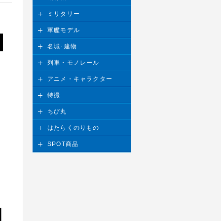
ミリタリー
軍艦モデル
名城･建物
列車・モノレール
アニメ・キャラクター
特撮
ちび丸
はたらくのりもの
SPOT商品