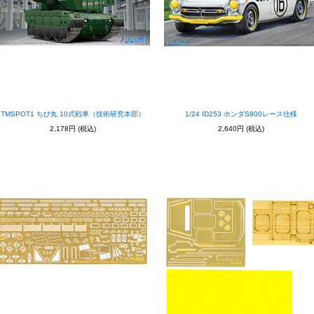
TMSPOT1 ちび丸 10式戦車（技術研究本部）
1/24 ID253 ホンダS800レース仕様
2,178円
(税込)
2,640円
(税込)