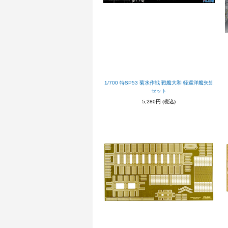
1/700 特SP53 菊水作戦 戦艦大和 軽巡洋艦矢矧
セット
5,280円
(税込)