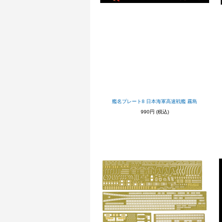
艦名プレート8 日本海軍高速戦艦 霧島
990円
(税込)