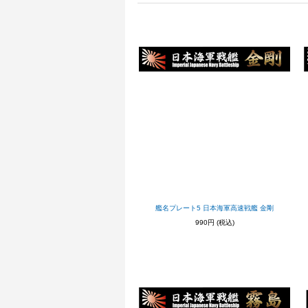
艦名プレート5 日本海軍高速戦艦 金剛
990円
(税込)