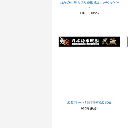
ちび丸Gup28 ちび丸 蒼龍 純正エッチングパー
ツ
1,078円
(税込)
艦名プレート2 日本海軍戦艦 武蔵
990円
(税込)