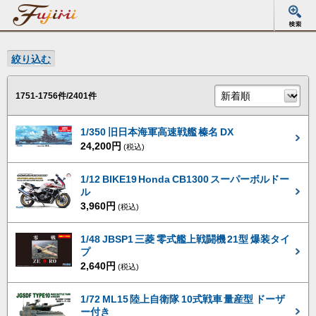
絞り込む
1751-1756件/2401件
1/350 旧日本海軍高速戦艦 榛名 DX
24,200円
(税込)
1/12 BIKE19 Honda CB1300 スーパーボルドー
ル
3,960円
(税込)
1/48 JBSP1 三菱 零式艦上戦闘機 21型 爆装タイ
プ
2,640円
(税込)
1/72 ML15 陸上自衛隊 10式戦車 量産型 ドーザ
ー付き