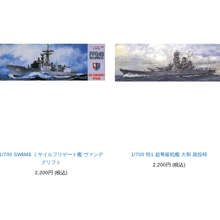
1/700 SWM46 ミサイルフリゲート艦 ヴァンデ
1/700 特1 超弩級戦艦 大和 就役時
グリフト
2,200円
(税込)
2,200円
(税込)