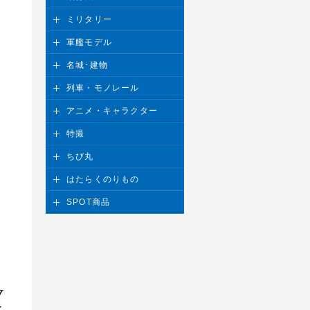
ミリタリー
軍艦モデル
名城･建物
列車・モノレール
アニメ・キャラクター
特撮
ちび丸
はたらくのりもの
SPOT商品