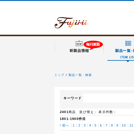
トップ
製品一覧・検索
フジミ模型
キーワード
2401
商品 並び替え：
表示件数：
1801-1900件目
前へ
1
2
3
4
5
6
7
8
9
10
11