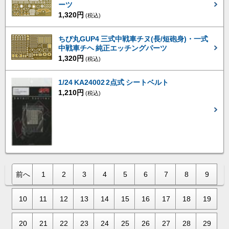
ーツ
1,320円
(税込)
ちび丸GUP4 三式中戦車チヌ(長/短砲身)・一式
中戦車チヘ 純正エッチングパーツ
1,320円
(税込)
1/24 KA24002 2点式 シートベルト
1,210円
(税込)
前へ
1
2
3
4
5
6
7
8
9
10
11
12
13
14
15
16
17
18
19
20
21
22
23
24
25
26
27
28
29