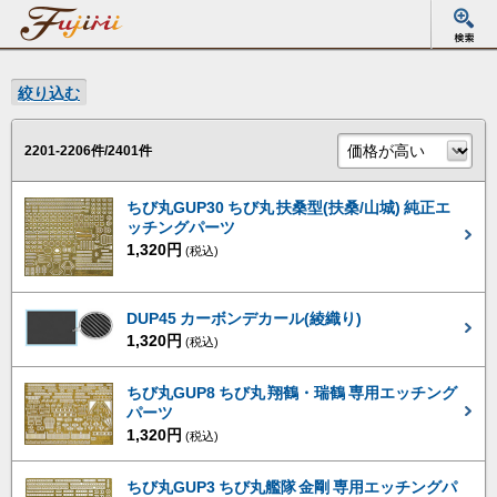
絞り込む
2201-2206件/2401件
ちび丸GUP30 ちび丸 扶桑型(扶桑/山城) 純正エ
ッチングパーツ
1,320円
(税込)
DUP45 カーボンデカール(綾織り)
1,320円
(税込)
ちび丸GUP8 ちび丸 翔鶴・瑞鶴 専用エッチング
パーツ
1,320円
(税込)
ちび丸GUP3 ちび丸艦隊 金剛 専用エッチングパ