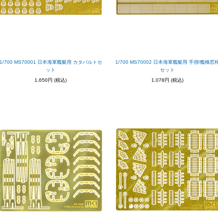
1/700 MS70001 日本海軍艦艇用 カタパルトセ
1/700 MS70002 日本海軍艦艇用 手摺/艦橋窓
ット
セット
1,650円
(税込)
1,078円
(税込)