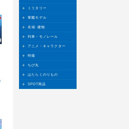
ミリタリー
軍艦モデル
名城･建物
列車・モノレール
アニメ・キャラクター
特撮
ちび丸
はたらくのりもの
ラ
SPOT商品