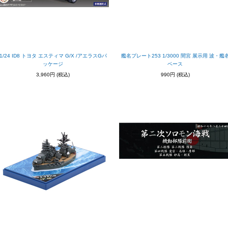
1/24 ID8 トヨタ エスティマ G/X /アエラスGパ
艦名プレート253 1/3000 間宮 展示用 波・艦
ッケージ
ベース
3,960円
(税込)
990円
(税込)