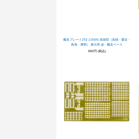
艦名プレート252 1/3000 高雄型（高雄・愛宕・
鳥海・摩耶） 展示用 波・艦名ベース
990円
(税込)