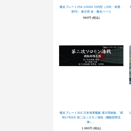
艦名プレート254 1/3000 川内型（川内・神通・
那珂） 展示用 波・艦名ベース
990円
(税込)
艦名プレート303 日本海軍艦艇 展示用銘板 「昭
和17年8月 第二次ソロモン海戦（機動部隊支
隊）」
1,980円
(税込)