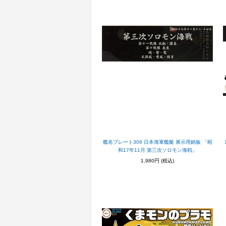
艦名プレート306 日本海軍艦艇 展示用銘板 「昭
和17年11月 第三次ソロモン海戦」
1,980円
(税込)