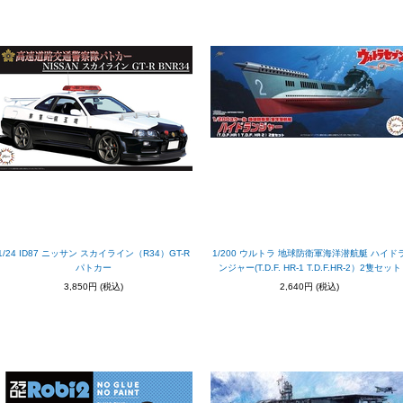
1/24 ID87 ニッサン スカイライン（R34）GT-R
1/200 ウルトラ 地球防衛軍海洋潜航艇 ハイド
パトカー
ンジャー(T.D.F. HR-1 T.D.F.HR-2）2隻セット
3,850円
(税込)
2,640円
(税込)