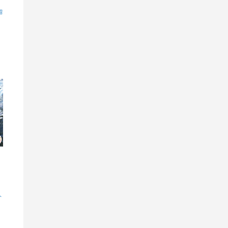
昭
」
ト