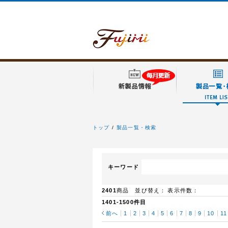
トップ
製品一覧・検索
フジミ模型
キーワード
2401
商品 並び替え：
表示件数：
1401-1500件目
前へ
1
2
3
4
5
6
7
8
9
10
11