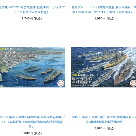
ちび丸SPOT25 ちび丸艦隊 戦艦伊勢 （ディスプ
艦名プレート302 日本海軍艦艇 展示用銘板 「
レイ用彩色済み台座付き）
和17年8月 第二次ソロモン海戦（前衛部隊）
3,740円
(税込)
1,980円
(税込)
1/3000 集める軍艦5 昭和20年 呉軍港残存艦艇セ
1/3000 集める軍艦6 捷一号作戦 西村艦隊セッ
ット（大和昭和20年/伊勢/日向/榛名/大淀/陽炎
（扶桑/山城/最上/駆逐艦2種）
型）
3,080円
(税込)
3,080円
(税込)