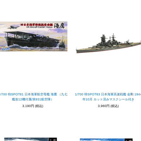
1/700 特SPOT81 日本海軍航空母艦 海鷹 （九七
1/700 特SPOT83 日本海軍高速戦艦 金剛 194
艦攻12機付属/第931航空隊）
年10月 カット済みマスクシール付き
3,190円
(税込)
3,960円
(税込)