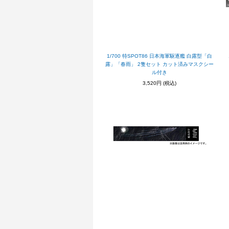
1/700 特SPOT86 日本海軍駆逐艦 白露型「白
露」「春雨」 2隻セット カット済みマスクシー
ル付き
3,520円
(税込)