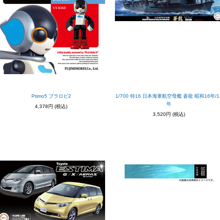
Ptimo5 プラロビ2
1/700 特16 日本海軍航空母艦 蒼龍 昭和16年/1
年
4,378円
(税込)
3,520円
(税込)