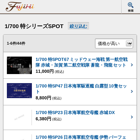
1/700 特シリーズSPOT
絞り込む
1-6件/44件
1/700 特SPOT67 ミッドウェー海戦 第一航空戦
隊 赤城・加賀 第二航空戦隊 蒼龍・飛龍 セット
11,000円
(税込)
1/700 特SP47 日本海軍駆逐艦 白露型 10隻セッ
ト
8,800円
(税込)
1/700 特SP23 日本海軍航空母艦 赤城 DX
6,380円
(税込)
1/700 特SP26 日本海軍航空母艦 伊勢 パーフェ