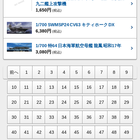
九二艦上攻撃機
1,650円
(税込)
1/700 SWMSP24 CV63 キティホーク DX
6,380円
(税込)
1/700 特64 日本海軍航空母艦 龍鳳 昭和17年
3,080円
(税込)
前へ
1
2
3
4
5
6
7
8
9
10
11
12
13
14
15
16
17
18
19
20
21
22
23
24
25
26
27
28
29
30
31
32
33
34
35
36
37
38
39
40
41
42
43
44
45
46
47
48
49