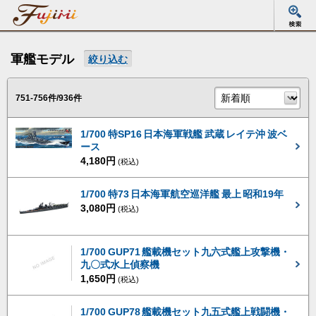
軍艦モデル
絞り込む
751-756件/936件
1/700 特SP16 日本海軍戦艦 武蔵 レイテ沖 波ベ
ース
4,180円
(税込)
1/700 特73 日本海軍航空巡洋艦 最上 昭和19年
3,080円
(税込)
1/700 GUP71 艦載機セット九六式艦上攻撃機・
九〇式水上偵察機
1,650円
(税込)
1/700 GUP78 艦載機セット九五式艦上戦闘機・