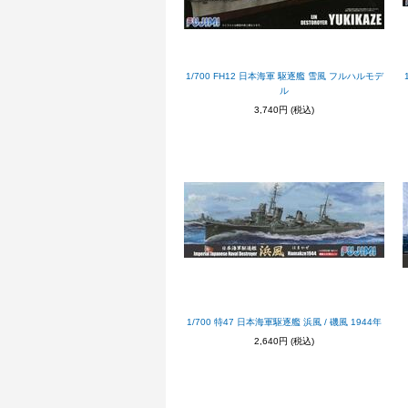
1/700 FH12 日本海軍 駆逐艦 雪風 フルハルモデ
ル
3,740円
(税込)
1/700 特47 日本海軍駆逐艦 浜風 / 磯風 1944年
2,640円
(税込)