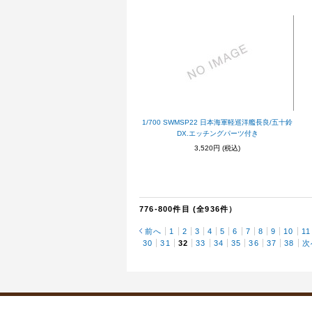
1/700 SWMSP22 日本海軍軽巡洋艦長良/五十鈴
DX.エッチングパーツ付き
3,520円
(税込)
776-800件目 (全936件）
前へ
1
2
3
4
5
6
7
8
9
10
11
30
31
32
33
34
35
36
37
38
次