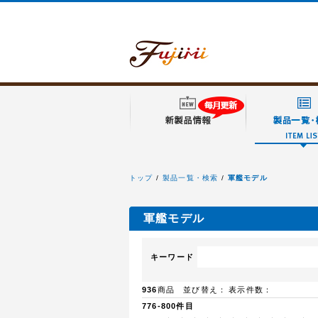
トップ
製品一覧・検索
軍艦モデル
フジミ模型
軍艦モデル
キーワード
936
商品 並び替え：
表示件数：
776-800件目