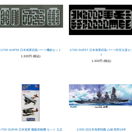
1/700 GUP56 日本海軍武装パーツ機銃セット
1/700 GUP57 日本海軍武装パーツ対空火器セ
ト
1,320円
(税込)
1,320円
(税込)
1/700 GUP48 日本海軍 艦艇搭載機 セット 九五
1/350 旧日本海軍戦艦 山城 昭和18年