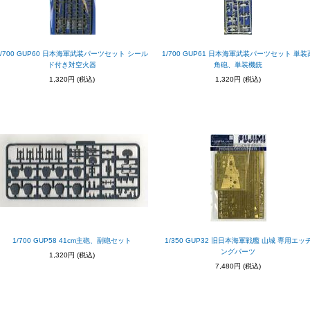
1/700 GUP60 日本海軍武装パーツセット シール
1/700 GUP61 日本海軍武装パーツセット 単装
ド付き対空火器
角砲、単装機銃
1,320円
(税込)
1,320円
(税込)
1/700 GUP58 41cm主砲、副砲セット
1/350 GUP32 旧日本海軍戦艦 山城 専用エッ
ングパーツ
1,320円
(税込)
7,480円
(税込)