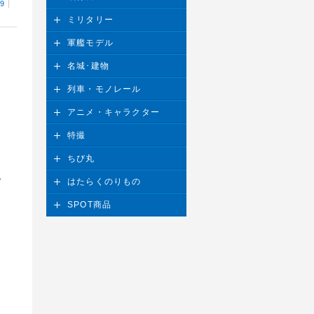
29
ミリタリー
軍艦モデル
名城･建物
列車・モノレール
アニメ・キャラクター
特撮
ちび丸
ッ
はたらくのりもの
SPOT商品