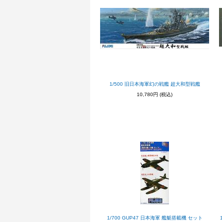
1/500 旧日本海軍幻の戦艦 超大和型戦艦
10,780円
(税込)
1/700 GUP47 日本海軍 艦艇搭載機 セット