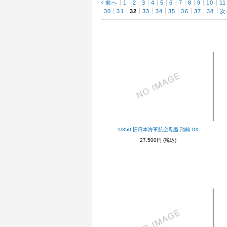
前へ
1
2
3
4
5
6
7
8
9
10
11
30
31
32
33
34
35
36
37
38
次
1/350 旧日本海軍航空母艦 翔鶴 DX
27,500円
(税込)