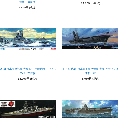
式水上偵察機
24,200円
(税込)
1,650円
(税込)
1/500 日本海軍戦艦 大和 レイテ海戦時 エッチン
1/700 特49 日本海軍航空母艦 大鳳 ラテック
グパーツ付き
甲板仕様
13,200円
(税込)
3,080円
(税込)