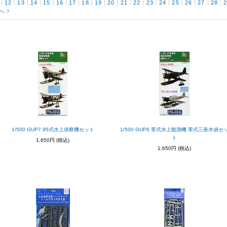
12
13
14
15
16
17
18
19
20
21
22
23
24
25
26
27
28
へ
1/500 GUP7 95式水上偵察機セット
1/500 GUP6 零式水上観測機 零式三座水偵セ
ト
1,650円
(税込)
1,650円
(税込)