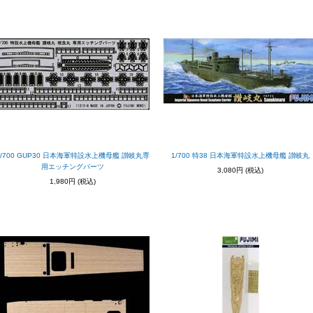
1/700 GUP30 日本海軍特設水上機母艦 讃岐丸専
1/700 特38 日本海軍特設水上機母艦 讃岐丸
用エッチングパーツ
3,080円
(税込)
1,980円
(税込)