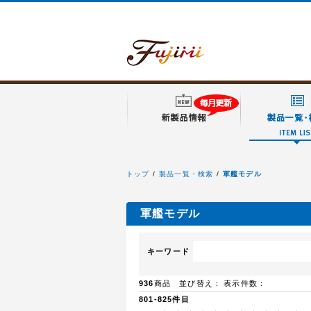
トップ
製品一覧・検索
軍艦モデル
フジミ模型
軍艦モデル
キーワード
936
商品 並び替え：
表示件数：
801-825件目