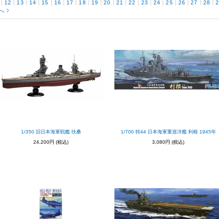
12
13
14
15
16
17
18
19
20
21
22
23
24
25
26
27
28
へ
1/350 旧日本海軍戦艦 扶桑
1/700 特44 日本海軍重巡洋艦 利根 1945年
24,200円
(税込)
3,080円
(税込)