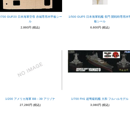
1/700 GUP20 日本海軍空母 赤城専用木甲板シー
1/500 GUP5 日本海軍戦艦 長門 開戦時専用木
ル
板シール
2,860円
(税込)
6,600円
(税込)
1/200 アメリカ海軍 BB－39 アリゾナ
1/700 FH1 超弩級戦艦 大和 フルハルモデル
27,280円
(税込)
3,080円
(税込)