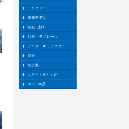
29
ミリタリー
軍艦モデル
名城･建物
列車・モノレール
アニメ・キャラクター
特撮
ちび丸
はたらくのりもの
SPOT商品