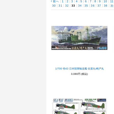
前へ
1
2
3
4
5
6
7
8
9
10
11
30
31
32
33
34
35
36
37
38
次
1/700 特43 日本陸軍輸送艦 佐渡丸/崎戸丸
3,080円
(税込)