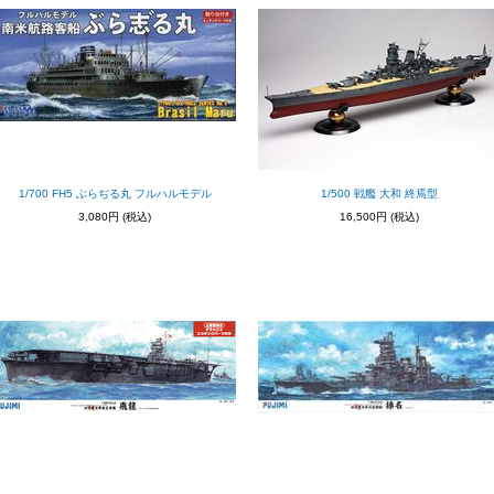
1/700 FH5 ぶらぢる丸 フルハルモデル
1/500 戦艦 大和 終焉型
3,080円
(税込)
16,500円
(税込)