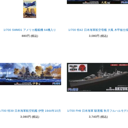
1/700 SWM31 アメリカ艦載機 64機入り
1/700 特42 日本海軍航空母艦 大鳳 木甲板仕
880円
(税込)
3,080円
(税込)
1/700 特39 日本海軍航空戦艦 伊勢 1944年10月
1/700 FH9 日本海軍 駆逐艦 秋月フルハルモデ
3,080円
(税込)
3,740円
(税込)