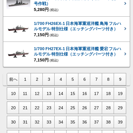
号作戦）
5,280円
(税込)
1/700 FH26EX-1 日本海軍重巡洋艦 鳥海 フルハ
ルモデル 特別仕様（エッチングパーツ付き）
7,150円
(税込)
1/700 FH27EX-1 日本海軍重巡洋艦 愛宕 フルハ
ルモデル 特別仕様（エッチングパーツ付き）
7,150円
(税込)
前へ
1
2
3
4
5
6
7
8
9
10
11
12
13
14
15
16
17
18
19
20
21
22
23
24
25
26
27
28
29
30
31
32
33
34
35
36
37
38
39