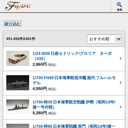
絞り込む
451-456件/2401件
1/24 ID50 日産セドリック/グロリア ターボ
（430）
2,860円
(税込)
1/700 FH49 日本海軍軽巡洋艦 能代 フルハルモ
デル
4,950円
(税込)
1/700 特39 日本海軍航空戦艦 伊勢（昭和19年/
捷一号作戦）
5,280円
(税込)
1/700 特90 日本海軍戦艦 長門（昭和19年/捷一