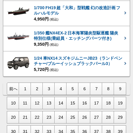
1/700 FH19 超「大和」型戦艦 幻の改造計画 フ
ルハルモデル
4,950円
(税込)
1/350 艦NX4EX-2 日本海軍陽炎型駆逐艦 陽炎
特別仕様(乗組員・エッチングパーツ付き)
9,350円
(税込)
1/24 車NX14 スズキジムニーJB23（ランドベン
チャー/ブルーイッシュブラックパール3）
5,720円
(税込)
前へ
1
2
3
4
5
6
7
8
9
10
11
12
13
14
15
16
17
18
19
20
21
22
23
24
25
26
27
28
29
30
31
32
33
34
35
36
37
38
39