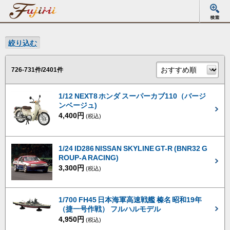
絞り込む
726-731件/2401件
1/12 NEXT8 ホンダ スーパーカブ110（バージ
ンベージュ)
4,400円
(税込)
1/24 ID286 NISSAN SKYLINE GT-R (BNR32 G
ROUP-A RACING)
3,300円
(税込)
1/700 FH45 日本海軍高速戦艦 榛名 昭和19年
（捷一号作戦） フルハルモデル
4,950円
(税込)