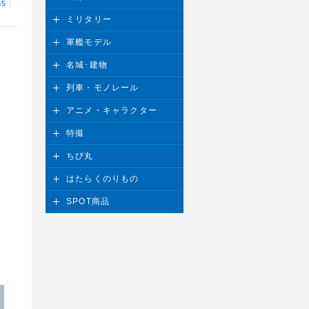
85
ミリタリー
軍艦モデル
名城･建物
列車・モノレール
アニメ・キャラクター
特撮
ちび丸
はたらくのりもの
SPOT商品