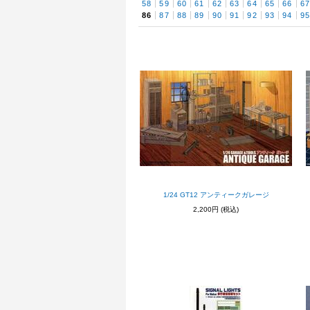
58
59
60
61
62
63
64
65
66
6
86
87
88
89
90
91
92
93
94
9
1/24 GT12 アンティークガレージ
2,200円
(税込)