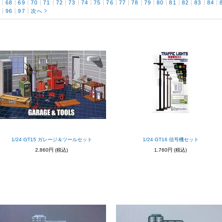
7
68
69
70
71
72
73
74
75
76
77
78
79
80
81
82
83
84
5
96
97
次へ
1/24 GT15 ガレージ＆ツールセット
1/24 GT16 信号機セット
2,860円
(税込)
1,760円
(税込)