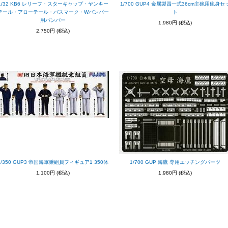
1/32 KB6 レリーフ・スターキャップ・ヤンキー
1/700 GUP4 金属製四一式36cm主砲用砲身セ
テール・アローテール・バスマーク・Wバンパー
ト
用バンパー
1,980円
(税込)
2,750円
(税込)
1/350 GUP3 帝国海軍乗組員フィギュア1 350体
1/700 GUP 海鷹 専用エッチングパーツ
1,100円
(税込)
1,980円
(税込)