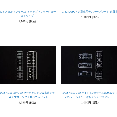
1/24 メタルマフラー17 トラップマフラークロー
1/32 DUP27 大型車用ナンバープレート 東日
ズドタイプ
1,100円
(税込)
1,100円
(税込)
1/32 KB10 4t用バスマークアンドン＆高速ミラ
1/32 KB13 バスライト＆3連テールBOX＆ジ
ー＆ナマズランプ＆垂れゴムセット
パンテール＆ケーキ型シャンデリアセット
1,650円
(税込)
1,650円
(税込)