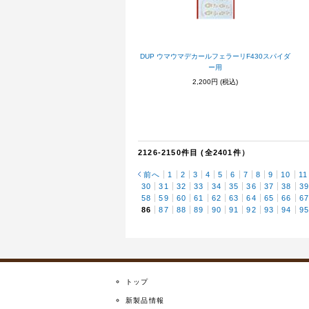
DUP ウマウマデカールフェラーリF430スパイダ
ー用
2,200円
(税込)
2126-2150件目 (全2401件）
前へ
1
2
3
4
5
6
7
8
9
10
11
30
31
32
33
34
35
36
37
38
3
58
59
60
61
62
63
64
65
66
6
86
87
88
89
90
91
92
93
94
9
トップ
新製品情報