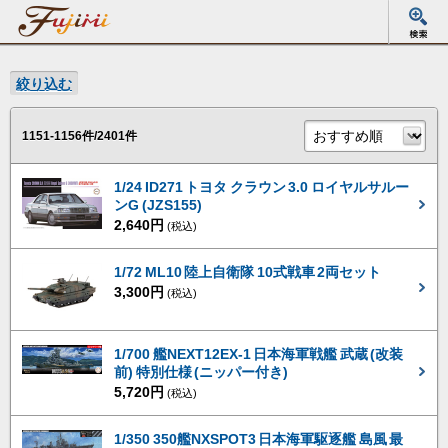
絞り込む
1151-1156件/2401件
1/24 ID271 トヨタ クラウン 3.0 ロイヤルサルー
ンG (JZS155)
2,640円
(税込)
1/72 ML10 陸上自衛隊 10式戦車 2両セット
3,300円
(税込)
1/700 艦NEXT12EX-1 日本海軍戦艦 武蔵 (改装
前) 特別仕様 (ニッパー付き)
5,720円
(税込)
1/350 350艦NXSPOT3 日本海軍駆逐艦 島風 最