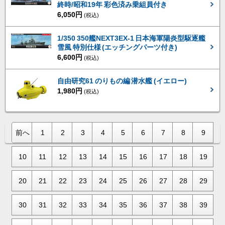
終時/昭和19年 彩色済み乗組員付き
6,050円
(税込)
1/350 350艦NEXT3EX-1 日本海軍陽炎型駆逐艦
雪風 特別仕様 (エッチングパーツ付き)
6,600円
(税込)
自由研究61 のりもの編 潜水艦 (イエロー)
1,980円
(税込)
前へ
1
2
3
4
5
6
7
8
9
10
11
12
13
14
15
16
17
18
19
20
21
22
23
24
25
26
27
28
29
30
31
32
33
34
35
36
37
38
39