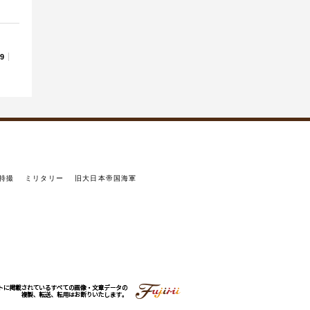
29
特撮
ミリタリー
旧大日本帝国海軍