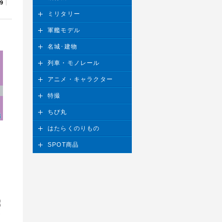
29
ミリタリー
軍艦モデル
名城･建物
列車・モノレール
アニメ・キャラクター
特撮
ちび丸
はたらくのりもの
SPOT商品