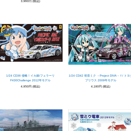
3,960円
(税込)
1/24 CD36 侵略！イカ娘/フェラーリ
1/24 CD42 初音ミク －Project DIVA－ f / トヨ
F430Challenge 2012年モデル
プリウス 2009年モデル
4,950円
(税込)
4,180円
(税込)