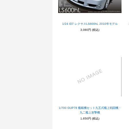
1/24 ID7 レクサスLS600hL 2010年モデル
3,080円
(税込)
1/700 GUP78 艦載機セット九五式艦上戦闘機・
九二艦上攻撃機
1,650円
(税込)