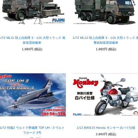
1/72 ML11 陸上自衛隊 3・1/2t 大型トラック 発
1/72 ML12 陸上自衛隊 3・1/2t 大型トラック 
射装置搭載車
撃統制装置搭載車
1,980円
(税込)
1,980円
(税込)
1/72 特撮2 ウルトラ警備隊 TDF UH－3 ウルト
1/12 BIKE15 Honda モンキー 白バイ仕様
ラホーク 3号
2,860円
(税込)