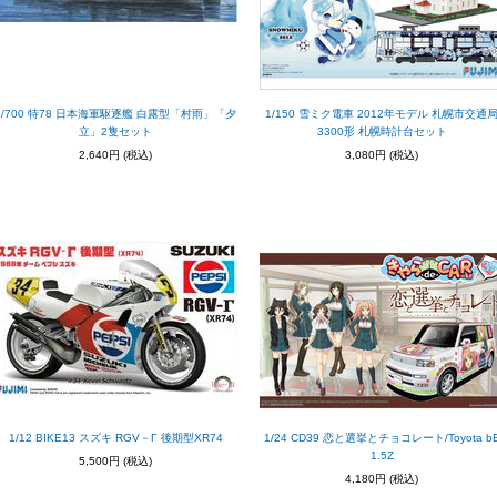
1/700 特78 日本海軍駆逐艦 白露型「村雨」「夕
1/150 雪ミク電車 2012年モデル 札幌市交通
立」2隻セット
3300形 札幌時計台セット
2,640円
(税込)
3,080円
(税込)
1/12 BIKE13 スズキ RGV－Γ 後期型XR74
1/24 CD39 恋と選挙とチョコレート/Toyota b
1.5Z
5,500円
(税込)
4,180円
(税込)