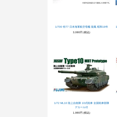
1/700 特77 日本海軍航空母艦 龍鳳 昭和19年
3,080円
(税込)
1/72 ML10 陸上自衛隊 10式戦車 全国戦車部隊
デカール付
1,980円
(税込)