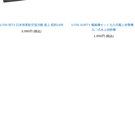
1/700 特73 日本海軍航空巡洋艦 最上 昭和19年
1/700 GUP71 艦載機セット九六式艦上攻撃機
九〇式水上偵察機
3,080円
(税込)
1,650円
(税込)