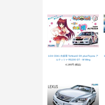
1/24 CD41 向坂環 ToHeart2 DX plus/Toyota ア
ルテッツァ RS200 GT－W Wing
4,180円
(税込)