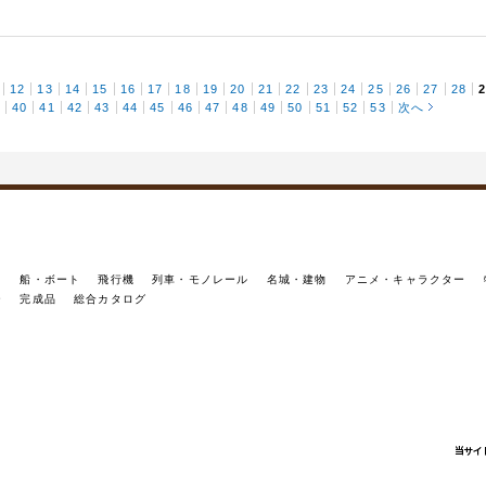
12
13
14
15
16
17
18
19
20
21
22
23
24
25
26
27
28
9
40
41
42
43
44
45
46
47
48
49
50
51
52
53
次へ
イ
船・ボート
飛行機
列車・モノレール
名城・建物
アニメ・キャラクター
ー
完成品
総合カタログ