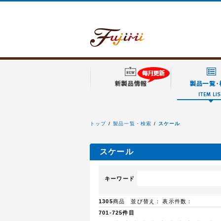
トップ
製品一覧・検索
スケール
フジミ模型
スケール
キーワード
1305
商品 並び替え：
表示件数：
701-725件目