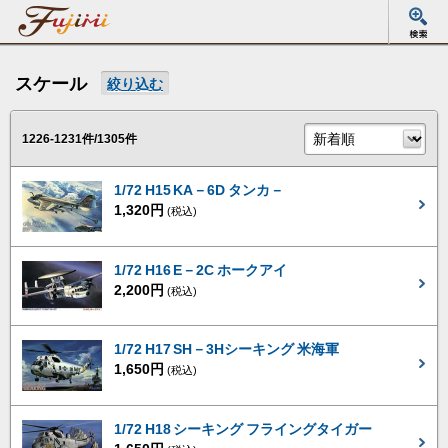
スケール
絞り込む
1226-1231件/1305件
1/72 H15 KA－6D タンカ－
1,320円
(税込)
1/72 H16 E－2C ホークアイ
2,200円
(税込)
1/72 H17 SH－3Hシーキング 米海軍
1,650円
(税込)
1/72 H18 シーキング フライングタイガー